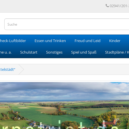
02941/201-
heck-Luftbilder
Essen und Trinken
Freud und Leid
Kinder
e u. a.
Schulstart
Sonstiges
Spiel und Spaß
Stadtpläne / 
elstädt“