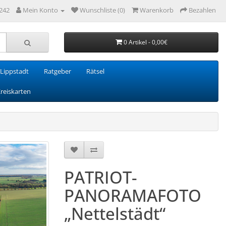
242
Mein Konto
Wunschliste (0)
Warenkorb
Bezahlen
0 Artikel - 0,00€
Lippstadt
Ratgeber
Rätsel
Kreiskarten
PATRIOT-
PANORAMAFOTO
„Nettelstädt“