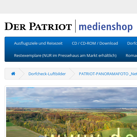
Ausflugsziele und Reisezeit
CD / CD-ROM / Download
Dorfc
Restexemplare (NUR im Pressehaus am Markt erhältlich)
Roman
Dorfcheck-Luftbilder
PATRIOT-PANORAMAFOTO „Nett