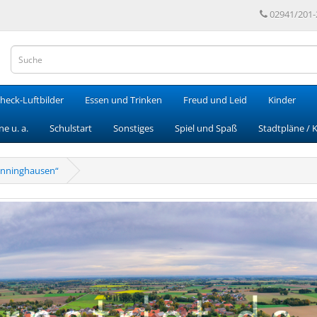
02941/201-
heck-Luftbilder
Essen und Trinken
Freud und Leid
Kinder
e u. a.
Schulstart
Sonstiges
Spiel und Spaß
Stadtpläne / 
ninghausen“