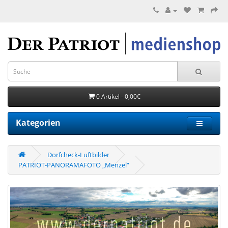
0 Artikel - 0,00€
Kategorien
Dorfcheck-Luftbilder
PATRIOT-PANORAMAFOTO „Menzel“