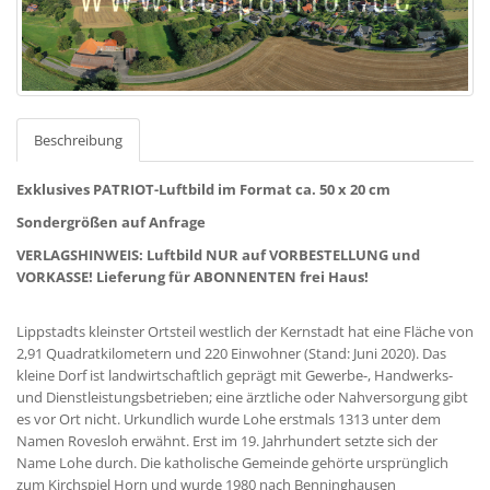
Beschreibung
Exklusives PATRIOT-Luftbild im Format ca. 50 x 20 cm
Sondergrößen auf Anfrage
VERLAGSHINWEIS: Luftbild NUR auf VORBESTELLUNG und
VORKASSE! Lieferung für ABONNENTEN frei Haus!
Lippstadts kleinster Ortsteil westlich der Kernstadt hat eine Fläche von
2,91 Quadratkilometern und 220 Einwohner (Stand: Juni 2020). Das
kleine Dorf ist landwirtschaftlich geprägt mit Gewerbe-, Handwerks-
und Dienstleistungsbetrieben; eine ärztliche oder Nahversorgung gibt
es vor Ort nicht. Urkundlich wurde Lohe erstmals 1313 unter dem
Namen Rovesloh erwähnt. Erst im 19. Jahrhundert setzte sich der
Name Lohe durch. Die katholische Gemeinde gehörte ursprünglich
zum Kirchspiel Horn und wurde 1980 nach Benninghausen