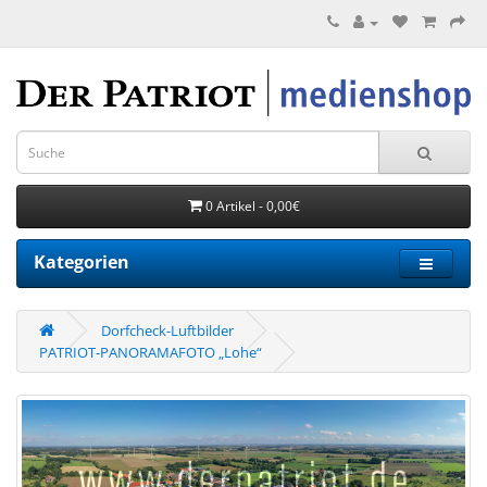
0 Artikel - 0,00€
Kategorien
Dorfcheck-Luftbilder
PATRIOT-PANORAMAFOTO „Lohe“