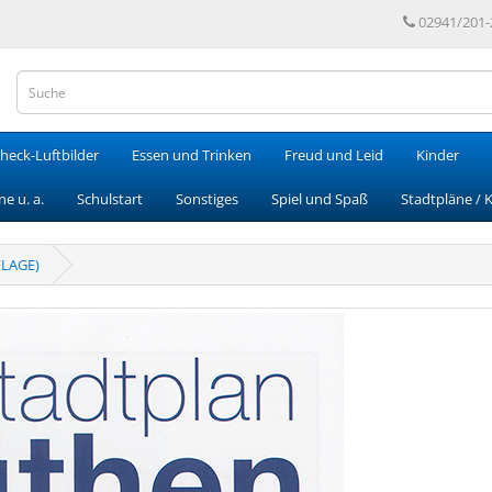
02941/201-
heck-Luftbilder
Essen und Trinken
Freud und Leid
Kinder
e u. a.
Schulstart
Sonstiges
Spiel und Spaß
Stadtpläne / 
FLAGE)