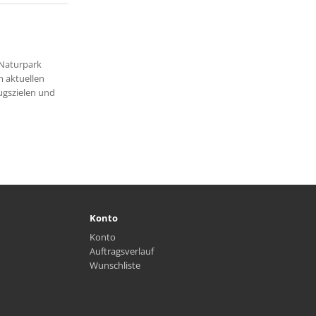
 Naturpark
m aktuellen
ugszielen und
Konto
Konto
Auftragsverlauf
Wunschliste