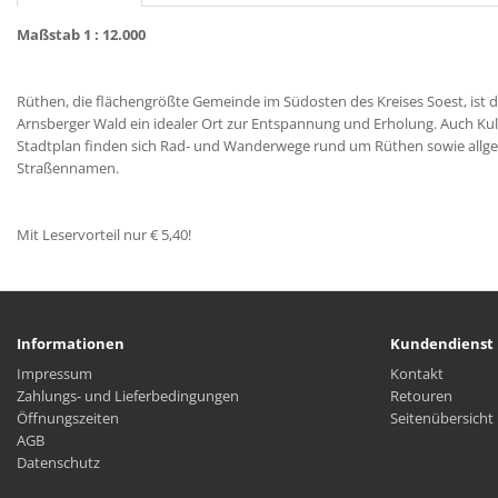
Maßstab 1 : 12.000
Rüthen, die flächengrößte Gemeinde im Südosten des Kreises Soest, is
Arnsberger Wald ein idealer Ort zur Entspannung und Erholung. Auch Kultu
Stadtplan finden sich Rad- und Wanderwege rund um Rüthen sowie allg
Straßennamen.
Mit Leservorteil nur € 5,40!
Informationen
Kundendienst
Impressum
Kontakt
Zahlungs- und Lieferbedingungen
Retouren
Öffnungszeiten
Seitenübersicht
AGB
Datenschutz