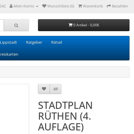
242
Mein Konto
Wunschliste (0)
Warenkorb
Bezahlen
0 Artikel - 0,00€
Lippstadt
Ratgeber
Rätsel
Kreiskarten
STADTPLAN
RÜTHEN (4.
AUFLAGE)