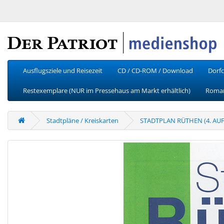
Ausflugsziele und Reisezeit
CD / CD-ROM / Download
Dorfc
Restexemplare (NUR im Pressehaus am Markt erhältlich)
Roman
Stadtpläne / Kreiskarten
STADTPLAN RÜTHEN (4. AU