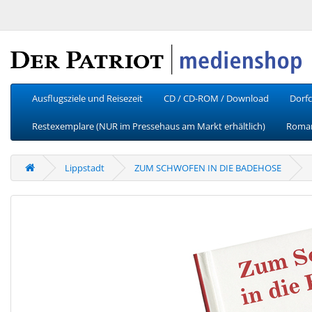
Ausflugsziele und Reisezeit
CD / CD-ROM / Download
Dorfc
Restexemplare (NUR im Pressehaus am Markt erhältlich)
Roman
Lippstadt
ZUM SCHWOFEN IN DIE BADEHOSE