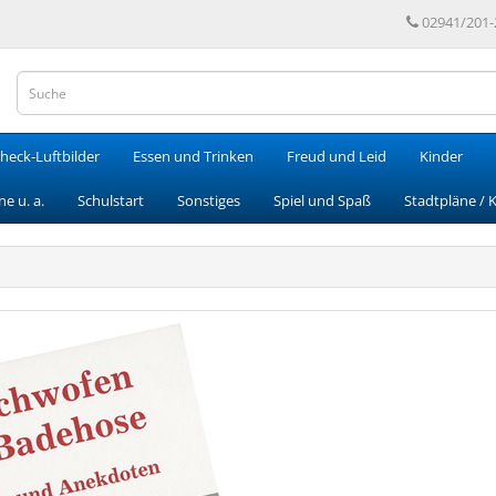
02941/201-
heck-Luftbilder
Essen und Trinken
Freud und Leid
Kinder
e u. a.
Schulstart
Sonstiges
Spiel und Spaß
Stadtpläne / 