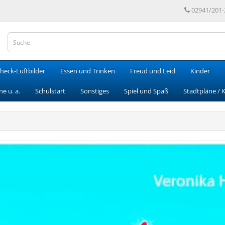
02941/201-
heck-Luftbilder
Essen und Trinken
Freud und Leid
Kinder
e u. a.
Schulstart
Sonstiges
Spiel und Spaß
Stadtpläne / 