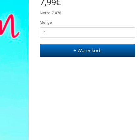
7,99€
Netto 7,47€
Menge
+ Warenkorb