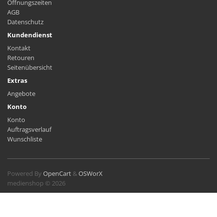
Öffnungszeiten
AGB
Datenschutz
Kundendienst
Kontakt
Retouren
Seitenübersicht
Extras
Angebote
Konto
Konto
Auftragsverlauf
Wunschliste
Powered By
OpenCart
&
OSWorX
medienshop © 2026