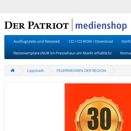
Ausflugsziele und Reisezeit
CD / CD-ROM / Download
Dorfc
Restexemplare (NUR im Pressehaus am Markt erhältlich)
Roman
Lippstadt
FEUERWEHREN DER REGION