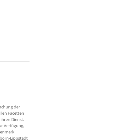
machung der
llen Facetten
ihren Dienst.
ur Verfügung,
ugenmerk
rborn-Lippstadt