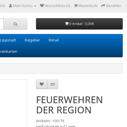
242
Mein Konto
Wunschliste (0)
Warenkorb
Bezahlen
0 Artikel - 0,00€
Lippstadt
Ratgeber
Rätsel
Kreiskarten
FEUERWEHREN
DER REGION
Artikelnr. 100179
Verfügbarkeit auf Lager