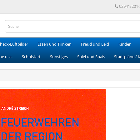
02941/201-
heck-Luftbilder
Essen und Trinken
Freud und Leid
Kinder
e u. a.
Schulstart
Sonstiges
Spiel und Spaß
Stadtpläne / 