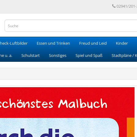
02941/201-
heck-Luftbilder
Essen und Trinken
Freud und Leid
Kinder
e u. a.
Schulstart
Sonstiges
Spiel und Spaß
Stadtpläne / 