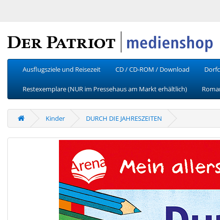
Ausflugsziele und Reisezeit
CD / CD-ROM / Download
Dorfc
Restexemplare (NUR im Pressehaus am Markt erhältlich)
Roman
Kinder
DURCH DIE JAHRESZEITEN