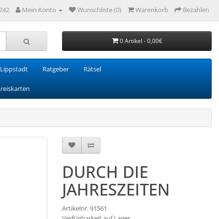
242
Mein Konto
Wunschliste (0)
Warenkorb
Bezahlen
0 Artikel - 0,00€
Lippstadt
Ratgeber
Rätsel
Kreiskarten
DURCH DIE
JAHRESZEITEN
Artikelnr. 91561
Verfügbarkeit auf Lager