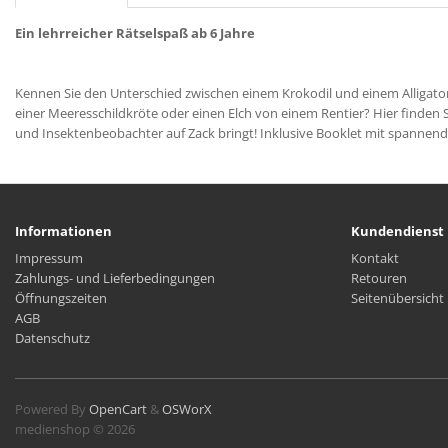
Ein lehrreicher Rätselspaß ab 6 Jahre
Kennen Sie den Unterschied zwischen einem Krokodil und einem Alligato
einer Meeresschildkröte oder einen Elch von einem Rentier? Hier finden Sie
und Insektenbeobachter auf Zack bringt! Inklusive Booklet mit spannen
Informationen
Kundendienst
Impressum
Kontakt
Zahlungs- und Lieferbedingungen
Retouren
Öffnungszeiten
Seitenübersicht
AGB
Datenschutz
Powered By
OpenCart
&
OSWorX
medienshop © 2026