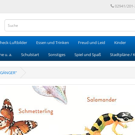
02941/201-
heck-Luftbilder
Essen und Trinken
Freud und Leid
Kinder
e u. a.
Schulstart
Sonstiges
Spiel und Spaß
Stadtpläne / 
LGÄNGER"