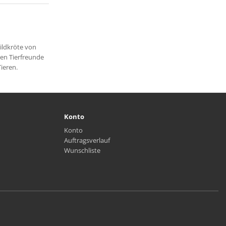
ildkröte von
ten Tierfreunde
ieren.
Konto
Konto
Auftragsverlauf
Wunschliste