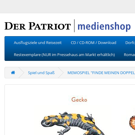
Ausflugsziele und Reisezeit
CD / CD-ROM / Download
Dorfc
Restexemplare (NUR im Pressehaus am Markt erhältlich)
Roman
Spiel und Spaß
MEMOSPIEL "FINDE MEINEN DOPPE