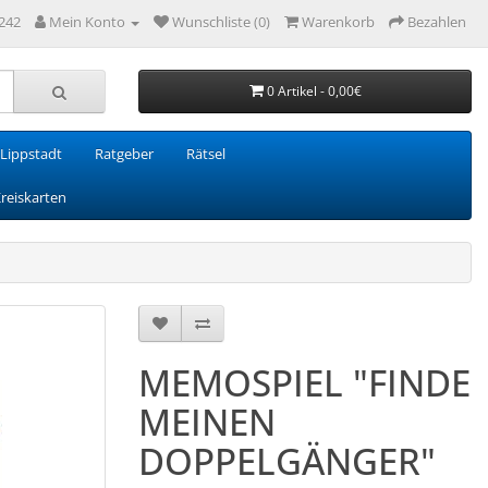
242
Mein Konto
Wunschliste (0)
Warenkorb
Bezahlen
0 Artikel - 0,00€
Lippstadt
Ratgeber
Rätsel
Kreiskarten
MEMOSPIEL "FINDE
MEINEN
DOPPELGÄNGER"