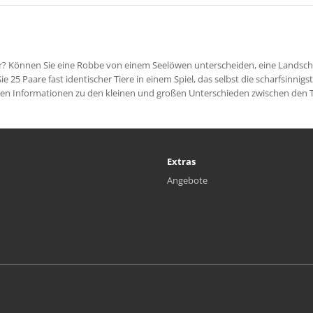
r? Können Sie eine Robbe von einem Seelöwen unterscheiden, eine Landsch
 25 Paare fast identischer Tiere in einem Spiel, das selbst die scharfsinnigs
den Informationen zu den kleinen und großen Unterschieden zwischen den T
Extras
Angebote