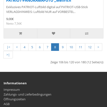
PATRIOT-PANORAMAFOTO „Mellrich“
Exklusives PATRIOT-Luftbild digital auf PATRIOT-USB-Stick
VERLAGSHINWEIS: Luftbild NUR auf VORBESTEL..
9,00€
Netto 7,56€
|<
<
4
5
6
7
8
9
10
11
12
>
>|
Zeige 106 bis 120 von 180 (12 Seite(n))
Informationen
Impressum
Zahlungs- und Lieferbedingungen
Öffnungszeiten
AGB