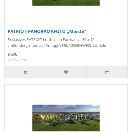
PATRIOT-PANORAMAFOTO „Meiste“
Exklusives PATRIOT-Luftbild im Format ca. 30 x 12
cmSondergrößen auf AnfrageVERLAGSHINWEIS: Luftbild..
9,00€
Netto 7,56€